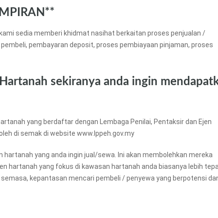
MPIRAN**
kami sedia memberi khidmat nasihat berkaitan proses penjualan /
 pembeli, pembayaran deposit, proses pembiayaan pinjaman, proses
 Hartanah sekiranya anda ingin mendapat
artanah yang berdaftar dengan Lembaga Penilai, Pentaksir dan Ejen
boleh di semak di website www.lppeh.gov.my
an hartanah yang anda ingin jual/sewa. Ini akan membolehkan mereka
ejen hartanah yang fokus di kawasan hartanah anda biasanya lebih tep
 semasa, kepantasan mencari pembeli / penyewa yang berpotensi da