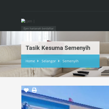
Ejen hartanah berdaftar
Tasik Kesuma Semenyih
Home
Selangor
Semenyih