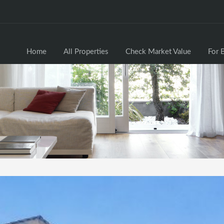
Home
All Properties
Check Market Valu
Home
All Properties
Check Market Value
For 