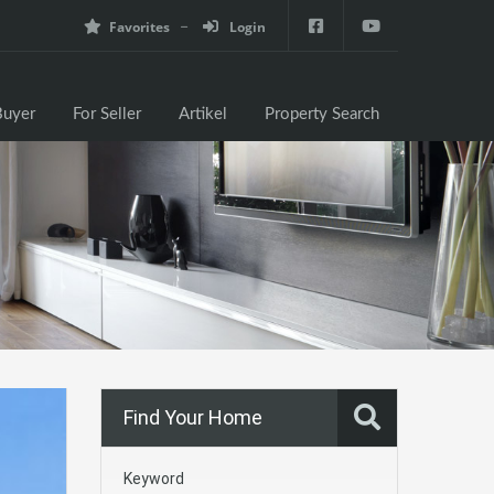
Favorites
Login
e
For Buyer
For Seller
Artikel
Property Search
Buyer
For Seller
Artikel
Property Search
Find Your Home
Keyword