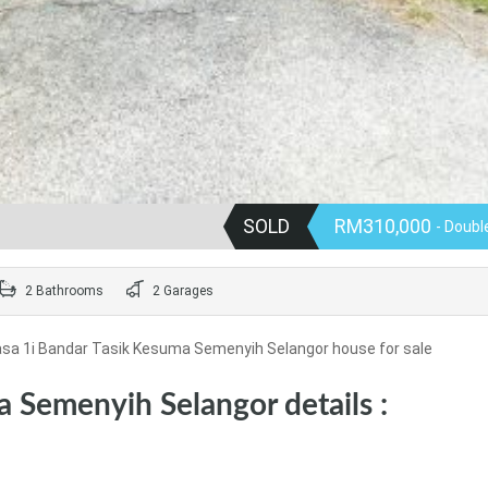
SOLD
RM310,000
- Doubl
2 Bathrooms
2 Garages
sa 1i Bandar Tasik Kesuma Semenyih Selangor house for sale
a Semenyih Selangor details :