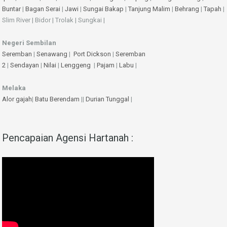
Buntar
|
Bagan Serai
|
Jawi
|
Sungai Bakap
|
Tanjung Malim
|
Behrang
|
Tapah
|
Slim River | Bidor | Trolak | Sungkai |
Negeri Sembilan
Seremban
|
Senawang
|
Port Dickson
|
Seremban
2
|
Sendayan
|
Nilai
|
Lenggeng
|
Pajam
|
Labu
|
Melaka
Alor gajah
|
Batu Berendam
||
Durian Tunggal
|
Pencapaian Agensi Hartanah :