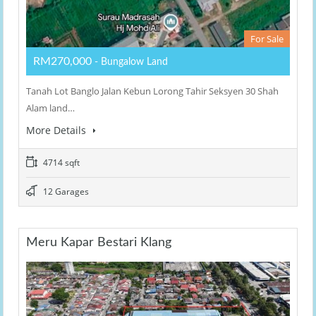
For Sale
RM270,000
- Bungalow Land
Tanah Lot Banglo Jalan Kebun Lorong Tahir Seksyen 30 Shah
Alam land…
More Details
4714 sqft
12 Garages
Meru Kapar Bestari Klang