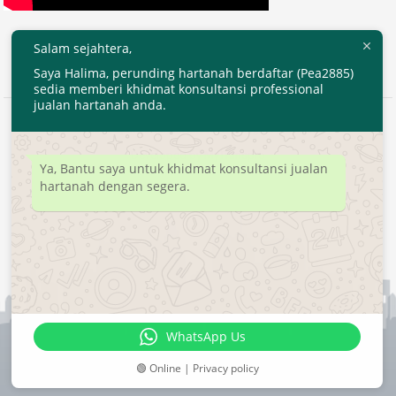
Salam sejahtera,
Saya Halima, perunding hartanah berdaftar (Pea2885)
sedia memberi khidmat konsultansi professional
jualan hartanah anda.
2020 © EjenHartanahKL.com. All Right Reserved.
Developed by
MyTranspro
Ya, Bantu saya untuk khidmat konsultansi jualan
hartanah dengan segera.
WhatsApp Us
🟢 Online | Privacy policy