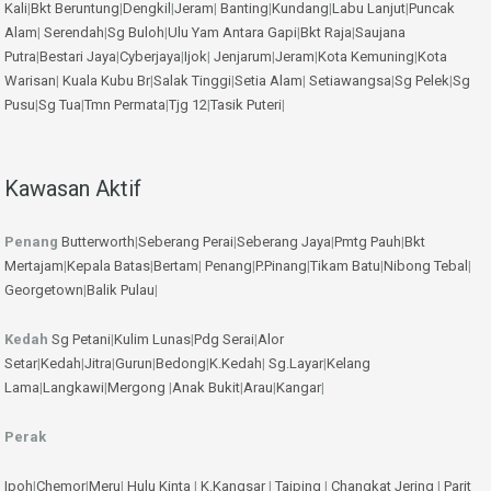
Kali
|
Bkt Beruntung
|
Dengkil
|
Jeram
|
Banting
|
Kundang
|
Labu Lanjut
|
Puncak
Alam
|
Serendah
|
Sg Buloh
|
Ulu Yam
Antara Gapi
|
Bkt Raja
|
Saujana
Putra
|
Bestari Jaya
|
Cyberjaya
|
Ijok
|
Jenjarum
|
Jeram
|
Kota Kemuning
|
Kota
Warisan
|
Kuala Kubu Br
|
Salak Tinggi
|
Setia Alam
|
Setiawangsa
|
Sg Pelek
|
Sg
Pusu
|
Sg Tua
|
Tmn Permata
|
Tjg 12
|
Tasik Puteri
|
Kawasan Aktif
Penang
Butterworth
|
Seberang Perai
|
Seberang Jaya
|
Pmtg Pauh
|
Bkt
Mertajam
|
Kepala Batas
|
Bertam
|
Penang
|
P.Pinang
|
Tikam Batu
|
Nibong Tebal
|
Georgetown
|
Balik Pulau
|
Kedah
Sg Petani
|
Kulim
Lunas
|
Pdg Serai
|
Alor
Setar
|
Kedah
|
Jitra
|
Gurun
|
Bedong
|
K.Kedah
|
Sg.Layar
|
Kelang
Lama
|
Langkawi
|
Mergong
|
Anak Bukit
|
Arau
|
Kangar
|
Perak
Ipoh
|
Chemor
|
Meru
|
Hulu Kinta
|
K.Kangsar
|
Taiping
|
Changkat Jering
|
Parit