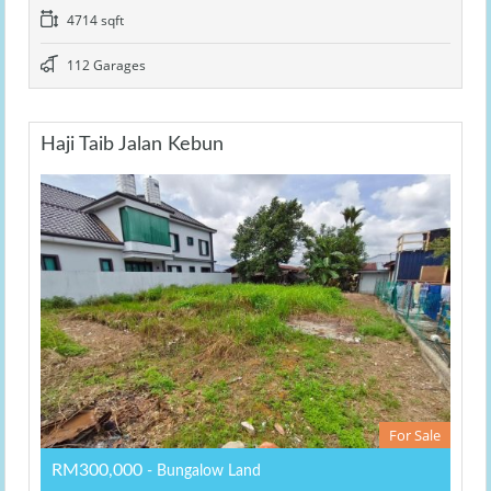
4714 sqft
112 Garages
Haji Taib Jalan Kebun
For Sale
RM300,000
- Bungalow Land