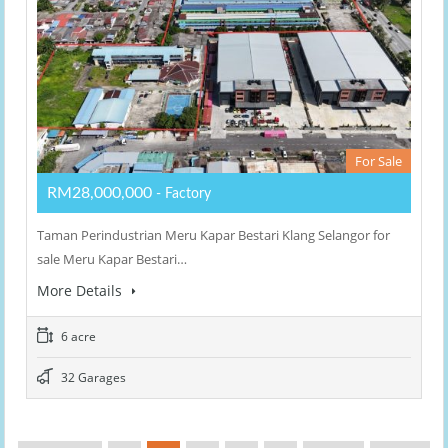
For Sale
RM28,000,000
- Factory
Taman Perindustrian Meru Kapar Bestari Klang Selangor for
sale Meru Kapar Bestari…
More Details
6 acre
32 Garages