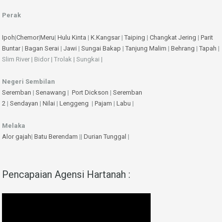
Perak
Ipoh
|
Chemor
|
Meru
|
Hulu Kinta
|
K.Kangsar
|
Taiping
|
Changkat Jering
|
Parit
Buntar
|
Bagan Serai
|
Jawi
|
Sungai Bakap
|
Tanjung Malim
|
Behrang
|
Tapah
|
Slim River | Bidor | Trolak | Sungkai |
Negeri Sembilan
Seremban
|
Senawang
|
Port Dickson
|
Seremban
2
|
Sendayan
|
Nilai
|
Lenggeng
|
Pajam
|
Labu
|
Melaka
Alor gajah
|
Batu Berendam
||
Durian Tunggal
|
Pencapaian Agensi Hartanah :