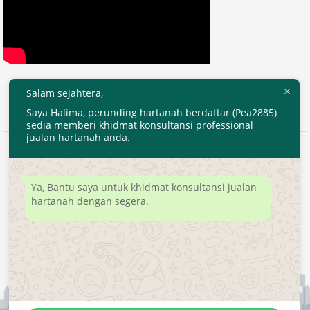
Salam sejahtera,
Saya Halima, perunding hartanah berdaftar (Pea2885)
sedia memberi khidmat konsultansi professional
jualan hartanah anda.
2020 © EjenHartanahKL.com. All Right Reserved.
Developed by
MyTranspro
Ya, Bantu saya untuk khidmat konsultansi jualan
hartanah dengan segera.