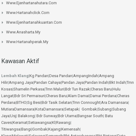
Www.ejenhartanahutara.com
Www.hartanahclick.com
Www.ejenhartanahkuantan.com
Www.anasharta.my
Www.hartanahperak.my
Kawasan Aktif
Lembah Klang
|
Kg Pandan
|
Desa Pandan
|
AmpangIndah
|
Ampang
Hilir
|
Ampang Jaya
|
Pandan Cahaya
|
Pandan Jaya
|
Pandan Indah
|
Bkt Indah
|
Tmn
Kosas
|
Shamelin Perkasa
|
Tmn Maluri
|
Bdr Tun Razak
|
Cheras Baru
|
Hulu
Langat
|
Bdr Sri Permaisuri
|
Cheras Baru
|
Alam Damai
|
Damai Perdana
|
Cheras
Perdana
|
BTHO
|
Sg Besi
|
Bdr Tasik Selatan
|
Tmn Connought
|
Ara Damansara
|
MutiaraDamansara
|
KotaDamansara
|
Setapak
|
Gombak
|
Subang
|
Subang
Jaya
|
Usj
|
Balakong
|
Bdr Sunway
|
Bdr Utama
|
Bangsar South
|
Batu
Caves
|
Keramat
|
Setiawangsa
|
Kl
|
Rawang
|
Titiwangsa
|
Bangi
|
Gombak
|
Kajang
|
Kemensah
|
Klang
|
Melawati
|
Selayang
|
Semenyih
|
Bkt Antarabangsa
|
Bkt Bintang
|
Dato