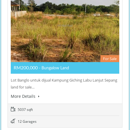
For Sale
RM200,000
- Bungalow Land
Lot Banglo untuk dijual Kampung Giching Labu Lanjut Sepang
land for sale…
More Details
5037 sqft
12 Garages