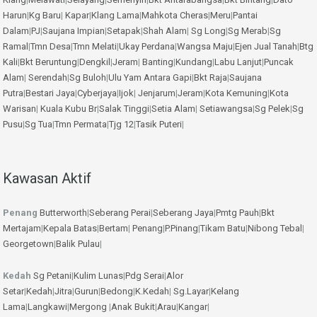
Harun
|
Kg Baru
|
Kapar
|
Klang Lama
|
Mahkota Cheras
|
Meru
|
Pantai
Dalam
|
PJ
|
Saujana Impian
|
Setapak
|
Shah Alam
|
Sg Long
|
Sg Merab
|
Sg
Ramal
|
Tmn Desa
|
Tmn Melati
|
Ukay Perdana
|
Wangsa Maju
|
Ejen Jual Tanah
|
Btg
Kali
|
Bkt Beruntung
|
Dengkil
|
Jeram
|
Banting
|
Kundang
|
Labu Lanjut
|
Puncak
Alam
|
Serendah
|
Sg Buloh
|
Ulu Yam
Antara Gapi
|
Bkt Raja
|
Saujana
Putra
|
Bestari Jaya
|
Cyberjaya
|
Ijok
|
Jenjarum
|
Jeram
|
Kota Kemuning
|
Kota
Warisan
|
Kuala Kubu Br
|
Salak Tinggi
|
Setia Alam
|
Setiawangsa
|
Sg Pelek
|
Sg
Pusu
|
Sg Tua
|
Tmn Permata
|
Tjg 12
|
Tasik Puteri
|
Kawasan Aktif
Penang
Butterworth
|
Seberang Perai
|
Seberang Jaya
|
Pmtg Pauh
|
Bkt
Mertajam
|
Kepala Batas
|
Bertam
|
Penang
|
P.Pinang
|
Tikam Batu
|
Nibong Tebal
|
Georgetown
|
Balik Pulau
|
Kedah
Sg Petani
|
Kulim
Lunas
|
Pdg Serai
|
Alor
Setar
|
Kedah
|
Jitra
|
Gurun
|
Bedong
|
K.Kedah
|
Sg.Layar
|
Kelang
Lama
|
Langkawi
|
Mergong
|
Anak Bukit
|
Arau
|
Kangar
|