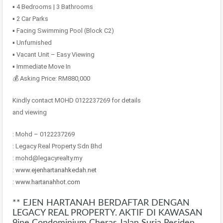
▪️ 4 Bedrooms | 3 Bathrooms
▪️ 2 Car Parks
▪️ Facing Swimming Pool (Block C2)
▪️ Unfurnished
▪️ Vacant Unit – Easy Viewing
▪️ Immediate Move In
💰 Asking Price: RM880,000
Kindly contact MOHD 0122237269 for details
and viewing
: Mohd – 0122237269
: Legacy Real Property Sdn Bhd
: mohd@legacyrealty.my
:
www.ejenhartanahkedah.net
:
www.hartanahhot.com
** EJEN HARTANAH BERDAFTAR DENGAN
LEGACY REAL PROPERTY. AKTIF DI KAWASAN
9ine Condominium Cheras Jalan Suria Residen