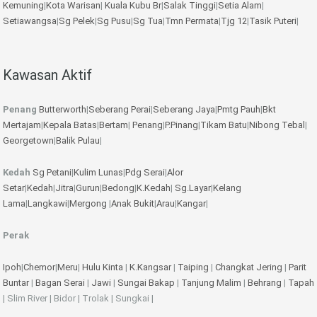
Kemuning
|
Kota Warisan
|
Kuala Kubu Br
|
Salak Tinggi
|
Setia Alam
|
Setiawangsa
|
Sg Pelek
|
Sg Pusu
|
Sg Tua
|
Tmn Permata
|
Tjg 12
|
Tasik Puteri
|
Kawasan Aktif
Penang
Butterworth
|
Seberang Perai
|
Seberang Jaya
|
Pmtg Pauh
|
Bkt
Mertajam
|
Kepala Batas
|
Bertam
|
Penang
|
P.Pinang
|
Tikam Batu
|
Nibong Tebal
|
Georgetown
|
Balik Pulau
|
Kedah
Sg Petani
|
Kulim
Lunas
|
Pdg Serai
|
Alor
Setar
|
Kedah
|
Jitra
|
Gurun
|
Bedong
|
K.Kedah
|
Sg.Layar
|
Kelang
Lama
|
Langkawi
|
Mergong
|
Anak Bukit
|
Arau
|
Kangar
|
Perak
Ipoh
|
Chemor
|
Meru
|
Hulu Kinta
|
K.Kangsar
|
Taiping
|
Changkat Jering
|
Parit
Buntar
|
Bagan Serai
|
Jawi
|
Sungai Bakap
|
Tanjung Malim
|
Behrang
|
Tapah
| Slim River | Bidor | Trolak | Sungkai |