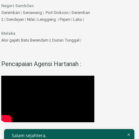
Negeri Sembilan
Seremban
|
Senawang
|
Port Dickson
|
Seremban
2
|
Sendayan
|
Nilai
|
Lenggeng
|
Pajam
|
Labu
|
Melaka
Alor gajah
|
Batu Berendam
||
Durian Tunggal
|
Pencapaian Agensi Hartanah :
Salam sejahtera,