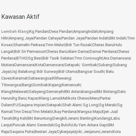
Kawasan Aktif
Lembah Klang
|
Kg Pandan
|
Desa Pandan
|
AmpangIndah
|
Ampang
Hilir
|
Ampang Jaya
|
Pandan Cahaya
|
Pandan Jaya
|
Pandan Indah
|
Bkt Indah
|
Tmn
Kosas
|
Shamelin Perkasa
|
Tmn Maluri
|
Bdr Tun Razak
|
Cheras Baru
|
Hulu
Langat
|
Bdr Sri Permaisuri
|
Cheras Baru
|
Alam Damai
|
Damai Perdana
|
Cheras
Perdana
|
BTHO
|
Sg Besi
|
Bdr Tasik Selatan
|
Tmn Connought
|
Ara Damansara
|
MutiaraDamansara
|
KotaDamansara
|
Setapak
|
Gombak
|
Subang
|
Subang
Jaya
|
Usj
|
Balakong
|
Bdr Sunway
|
Bdr Utama
|
Bangsar South
|
Batu
Caves
|
Keramat
|
Setiawangsa
|
Kl
|
Rawang
|
Titiwangsa
|
Bangi
|
Gombak
|
Kajang
|
Kemensah
|
Klang
|
Melawati
|
Selayang
|
Semenyih
|
Bkt Antarabangsa
|
Bkt Bintang
|
Dato
Harun
|
Kg Baru
|
Kapar
|
Klang Lama
|
Mahkota Cheras
|
Meru
|
Pantai
Dalam
|
PJ
|
Saujana Impian
|
Setapak
|
Shah Alam
|
Sg Long
|
Sg Merab
|
Sg
Ramal
|
Tmn Desa
|
Tmn Melati
|
Ukay Perdana
|
Wangsa Maju
|
Ejen Jual
Tanah
|
Btg Kali
|
Bkt Beruntung
|
Dengkil
|
Jeram
|
Banting
|
Kundang
|
Labu
Lanjut
|
Puncak Alam
|
Serendah
|
Sg Buloh
|
Ulu Yam
Antara Gapi
|
Bkt
Raja
|
Saujana Putra
|
Bestari Jaya
|
Cyberjaya
|
Ijok
|
Jenjarum
|
Jeram
|
Kota