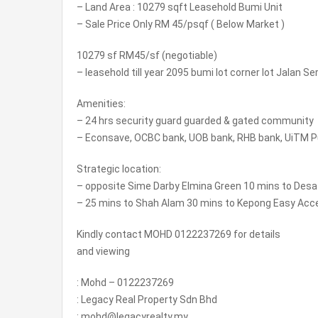
– Land Area : 10279 sqft Leasehold Bumi Unit
– Sale Price Only RM 45/psqf ( Below Market )
10279 sf RM45/sf (negotiable)
– leasehold till year 2095 bumi lot corner lot Jalan Se
Amenities:
– 24 hrs security guard guarded & gated community
– Econsave, OCBC bank, UOB bank, RHB bank, UiTM Pu
Strategic location:
– opposite Sime Darby Elmina Green 10 mins to Desa 
– 25 mins to Shah Alam 30 mins to Kepong Easy Acce
Kindly contact MOHD 0122237269 for details
and viewing
: Mohd – 0122237269
: Legacy Real Property Sdn Bhd
: mohd@legacyrealty.my