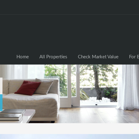
Home
All Properties
Check Market Valu
Home
All Properties
Check Market Value
For 