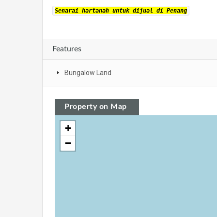
Senarai hartanah untuk dijual di Penang
Features
Bungalow Land
Property on Map
+
−