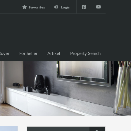
Favorites
Login
e
For Buyer
For Seller
Artikel
Property Search
Buyer
For Seller
Artikel
Property Search