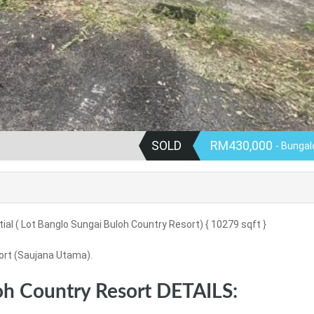
SOLD
RM430,000
- Bunga
al ( Lot Banglo Sungai Buloh Country Resort) { 10279 sqft }
ort (Saujana Utama).
h Country Resort DETAILS: