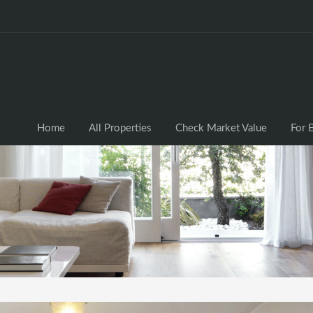
Home
All Properties
Check Market Valu
Home
All Properties
Check Market Value
For 