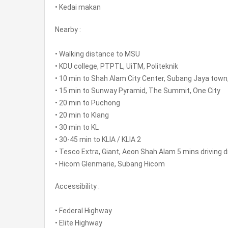
• Kedai makan
Nearby :
• Walking distance to MSU
• KDU college, PTPTL, UiTM, Politeknik
• 10 min to Shah Alam City Center, Subang Jaya town
• 15 min to Sunway Pyramid, The Summit, One City
• 20 min to Puchong
• 20 min to Klang
• 30 min to KL
• 30-45 min to KLIA / KLIA 2
• Tesco Extra, Giant, Aeon Shah Alam 5 mins driving 
• Hicom Glenmarie, Subang Hicom
Accessibility :
• Federal Highway
• Elite Highway