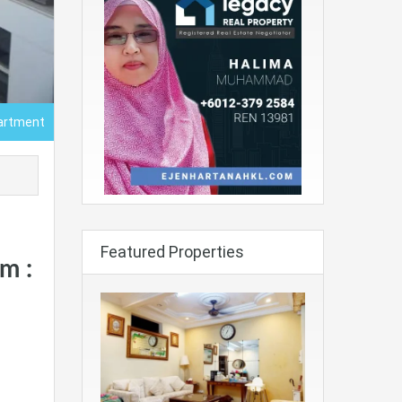
artment
Featured Properties
m :