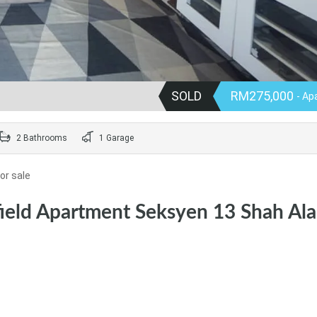
SOLD
RM275,000
- Ap
2 Bathrooms
1 Garage
or sale
field Apartment Seksyen 13 Shah Ala