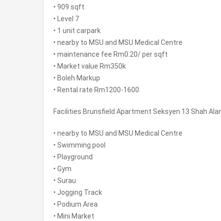
• 909 sqft.
• Level 7
• 1 unit carpark
• nearby to MSU and MSU Medical Centre
• maintenance fee Rm0.20/ per sqft
• Market value Rm350k
• Boleh Markup
• Rental rate Rm1200-1600
Facilities Brunsfield Apartment Seksyen 13 Shah Ala
• nearby to MSU and MSU Medical Centre
• Swimming pool
• Playground
• Gym
• Surau
• Jogging Track
• Podium Area
• Mini Market