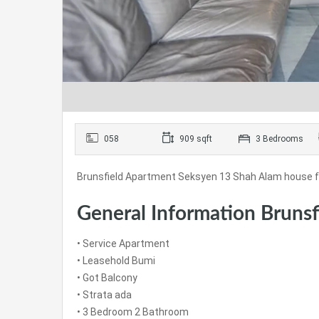
058
909 sqft
3 Bedrooms
Brunsfield Apartment Seksyen 13 Shah Alam house f
General Information Bruns
• Service Apartment
• Leasehold Bumi
• Got Balcony
• Strata ada
• 3 Bedroom 2 Bathroom