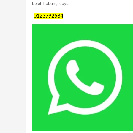
boleh hubungi saya :
0123792584