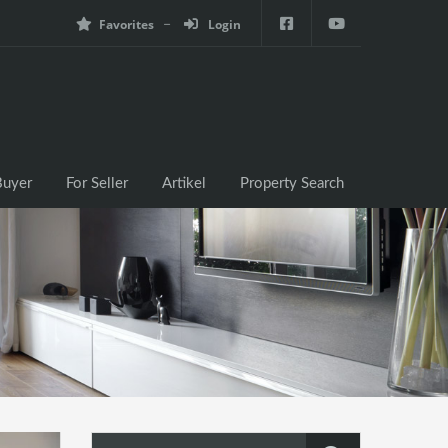
Favorites
Login
e
For Buyer
For Seller
Artikel
Property Search
Buyer
For Seller
Artikel
Property Search