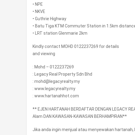
• NPE
• NKVE
• Guthrie Highway
• Batu Tiga KTM Commuter Station in 1.5km distanc
• LRT station Glenmarie 2km
Kindly contact MOHD 0122237269 for details
and viewing
: Mohd – 0122237269
: Legacy Real Property Sdn Bhd
: mohd@legacyrealty.my
: www.legacyrealty.my
: www.hartanahhot.com
** EJEN HARTANAH BERDAFTAR DENGAN LEGACY REAL
Alam DAN KAWASAN-KAWASAN BERHAMPIRAN**
Jika anda ingin menjual atau menyewakan hartanah, 