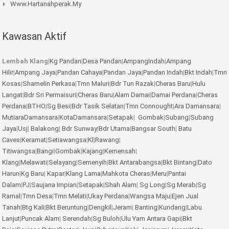
Www.hartanahperak.my
Kawasan Aktif
Lembah Klang
|
Kg Pandan
|
Desa Pandan
|
AmpangIndah
|
Ampang
Hilir
|
Ampang Jaya
|
Pandan Cahaya
|
Pandan Jaya
|
Pandan Indah
|
Bkt Indah
|
Tmn
Kosas
|
Shamelin Perkasa
|
Tmn Maluri
|
Bdr Tun Razak
|
Cheras Baru
|
Hulu
Langat
|
Bdr Sri Permaisuri
|
Cheras Baru
|
Alam Damai
|
Damai Perdana
|
Cheras
Perdana
|
BTHO
|
Sg Besi
|
Bdr Tasik Selatan
|
Tmn Connought
|
Ara Damansara
|
MutiaraDamansara
|
KotaDamansara
|
Setapak
|
Gombak
|
Subang
|
Subang
Jaya
|
Usj
|
Balakong
|
Bdr Sunway
|
Bdr Utama
|
Bangsar South
|
Batu
Caves
|
Keramat
|
Setiawangsa
|
Kl
|
Rawang
|
Titiwangsa
|
Bangi
|
Gombak
|
Kajang
|
Kemensah
|
Klang
|
Melawati
|
Selayang
|
Semenyih
|
Bkt Antarabangsa
|
Bkt Bintang
|
Dato
Harun
|
Kg Baru
|
Kapar
|
Klang Lama
|
Mahkota Cheras
|
Meru
|
Pantai
Dalam
|
PJ
|
Saujana Impian
|
Setapak
|
Shah Alam
|
Sg Long
|
Sg Merab
|
Sg
Ramal
|
Tmn Desa
|
Tmn Melati
|
Ukay Perdana
|
Wangsa Maju
|
Ejen Jual
Tanah
|
Btg Kali
|
Bkt Beruntung
|
Dengkil
|
Jeram
|
Banting
|
Kundang
|
Labu
Lanjut
|
Puncak Alam
|
Serendah
|
Sg Buloh
|
Ulu Yam
Antara Gapi
|
Bkt