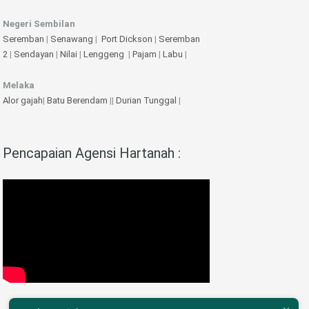
Negeri Sembilan
Seremban
|
Senawang
|
Port Dickson
|
Seremban
2
|
Sendayan
|
Nilai
|
Lenggeng
|
Pajam
|
Labu
|
Melaka
Alor gajah
|
Batu Berendam
||
Durian Tunggal
|
Pencapaian Agensi Hartanah :