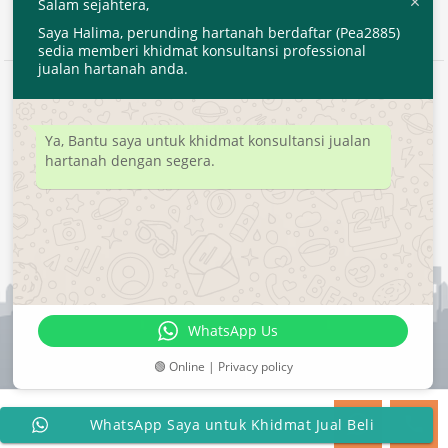
Salam sejahtera,
Saya Halima, perunding hartanah berdaftar (Pea2885)
sedia memberi khidmat konsultansi professional
jualan hartanah anda.
2020 © EjenHartanahKL.com. All Right Reserved.
Developed by
MyTranspro
Ya, Bantu saya untuk khidmat konsultansi jualan
hartanah dengan segera.
WhatsApp Us
🟢 Online | Privacy policy
WhatsApp Saya untuk Khidmat Jual Beli