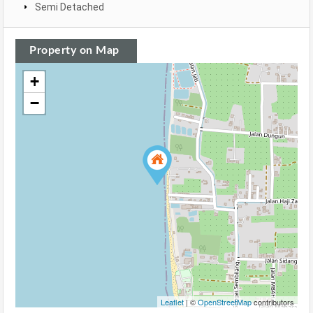
Semi Detached
Property on Map
+
−
Leaflet
| ©
OpenStreetMap
contributors