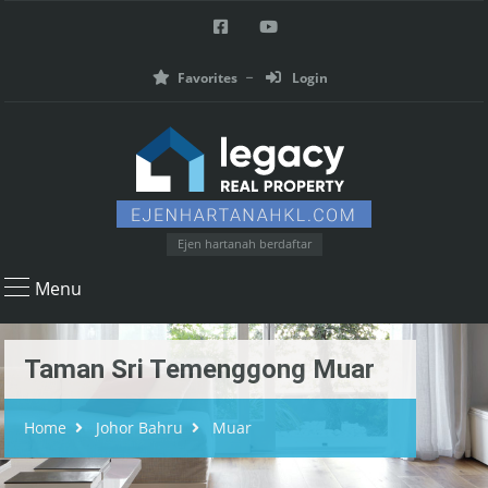
Favorites
Login
Ejen hartanah berdaftar
Menu
Taman Sri Temenggong Muar
Home
Johor Bahru
Muar