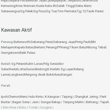
Raja
|
Saujana Putra
|
Bestari Jaya
|
Cyberjaya
|
Ijok
|
Jenjarum
|
Jeram
|
Kota
Kemuning
|
Kota Warisan
|
Kuala Kubu Br
|
Salak Tinggi
|
Setia Alam
|
Setiawangsa
|
Sg Pelek
|
Sg Pusu
|
Sg Tua
|
Tmn Permata
|
Tjg 12
|
Tasik Puteri
|
Kawasan Aktif
Penang
Butterworth
|
Seberang Perai
|
Seberang Jaya
|
Pmtg Pauh
|
Bkt
Mertajam
|
Kepala Batas
|
Bertam
|
Penang
|
P.Pinang
|
Tikam Batu
|
Nibong Tebal
|
Georgetown
|
Balik Pulau
|
Kedah
Sg Petani
|
Kulim
Lunas
|
Pdg Serai
|
Alor
Setar
|
Kedah
|
Jitra
|
Gurun
|
Bedong
|
K.Kedah
|
Sg.Layar
|
Kelang
Lama
|
Langkawi
|
Mergong
|
Anak Bukit
|
Arau
|
Kangar
|
Perak
Ipoh
|
Chemor
|
Meru
|
Hulu Kinta
|
K.Kangsar
|
Taiping
|
Changkat Jering
|
Parit
Buntar
|
Bagan Serai
|
Jawi
|
Sungai Bakap
|
Tanjung Malim
|
Behrang
|
Tapah
| Slim River | Bidor | Trolak | Sungkai |