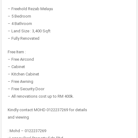
– Freehold Rezab Melayu
– 5 Bedroom
– 4 Bathroom
– Land Size : 3,400 Sqft
– Fully Renovated
Free Item :
– Free Aircond
– Cabinet
– Kitchen Cabinet
– Free Awning
– Free Security Door
– All renovations cost up to RM 400k.
Kindly contact MOHD 0122237269 for details
and viewing
: Mohd – 0122237269