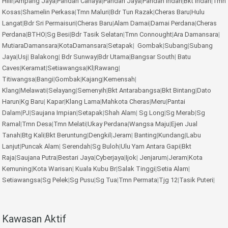
Hilir
|
Ampang Jaya
|
Pandan Cahaya
|
Pandan Jaya
|
Pandan Indah
|
Bkt Indah
|
Tmn
Kosas
|
Shamelin Perkasa
|
Tmn Maluri
|
Bdr Tun Razak
|
Cheras Baru
|
Hulu
Langat
|
Bdr Sri Permaisuri
|
Cheras Baru
|
Alam Damai
|
Damai Perdana
|
Cheras
Perdana
|
BTHO
|
Sg Besi
|
Bdr Tasik Selatan
|
Tmn Connought
|
Ara Damansara
|
MutiaraDamansara
|
KotaDamansara
|
Setapak
|
Gombak
|
Subang
|
Subang
Jaya
|
Usj
|
Balakong
|
Bdr Sunway
|
Bdr Utama
|
Bangsar South
|
Batu
Caves
|
Keramat
|
Setiawangsa
|
Kl
|
Rawang
|
Titiwangsa
|
Bangi
|
Gombak
|
Kajang
|
Kemensah
|
Klang
|
Melawati
|
Selayang
|
Semenyih
|
Bkt Antarabangsa
|
Bkt Bintang
|
Dato
Harun
|
Kg Baru
|
Kapar
|
Klang Lama
|
Mahkota Cheras
|
Meru
|
Pantai
Dalam
|
PJ
|
Saujana Impian
|
Setapak
|
Shah Alam
|
Sg Long
|
Sg Merab
|
Sg
Ramal
|
Tmn Desa
|
Tmn Melati
|
Ukay Perdana
|
Wangsa Maju
|
Ejen Jual
Tanah
|
Btg Kali
|
Bkt Beruntung
|
Dengkil
|
Jeram
|
Banting
|
Kundang
|
Labu
Lanjut
|
Puncak Alam
|
Serendah
|
Sg Buloh
|
Ulu Yam
Antara Gapi
|
Bkt
Raja
|
Saujana Putra
|
Bestari Jaya
|
Cyberjaya
|
Ijok
|
Jenjarum
|
Jeram
|
Kota
Kemuning
|
Kota Warisan
|
Kuala Kubu Br
|
Salak Tinggi
|
Setia Alam
|
Setiawangsa
|
Sg Pelek
|
Sg Pusu
|
Sg Tua
|
Tmn Permata
|
Tjg 12
|
Tasik Puteri
|
Kawasan Aktif