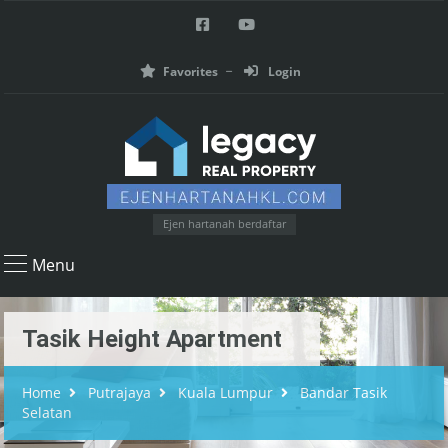
Favorites
Login
Ejen hartanah berdaftar
Menu
Tasik Height Apartment
Home
Putrajaya
Kuala Lumpur
Bandar Tasik
Selatan