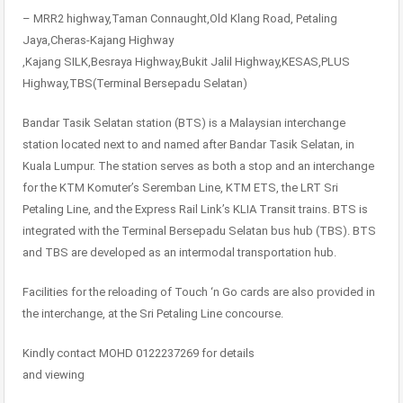
– MRR2 highway,Taman Connaught,Old Klang Road, Petaling
Jaya,Cheras-Kajang Highway
,Kajang SILK,Besraya Highway,Bukit Jalil Highway,KESAS,PLUS
Highway,TBS(Terminal Bersepadu Selatan)
Bandar Tasik Selatan station (BTS) is a Malaysian interchange
station located next to and named after Bandar Tasik Selatan, in
Kuala Lumpur. The station serves as both a stop and an interchange
for the KTM Komuter’s Seremban Line, KTM ETS, the LRT Sri
Petaling Line, and the Express Rail Link’s KLIA Transit trains. BTS is
integrated with the Terminal Bersepadu Selatan bus hub (TBS). BTS
and TBS are developed as an intermodal transportation hub.
Facilities for the reloading of Touch ‘n Go cards are also provided in
the interchange, at the Sri Petaling Line concourse.
Kindly contact MOHD 0122237269 for details
and viewing