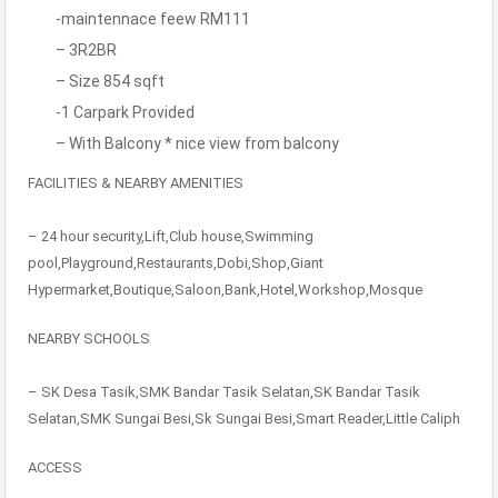
-maintennace feew RM111
– 3R2BR
– Size 854 sqft
-1 Carpark Provided
– With Balcony * nice view from balcony
FACILITIES & NEARBY AMENITIES
– 24 hour security,Lift,Club house,Swimming
pool,Playground,Restaurants,Dobi,Shop,Giant
Hypermarket,Boutique,Saloon,Bank,Hotel,Workshop,Mosque
NEARBY SCHOOLS
– SK Desa Tasik,SMK Bandar Tasik Selatan,SK Bandar Tasik
Selatan,SMK Sungai Besi,Sk Sungai Besi,Smart Reader,Little Caliph
ACCESS