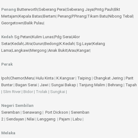
Penang
Butterworth
|
Seberang Perai
|
Seberang Jaya
|
Pmtg Pauh
|
Bkt
Mertajam
|
Kepala Batas
|
Bertam
|
Penang
|
P.Pinang
|
Tikam Batu
|
Nibong Tebal
|
Georgetown
|
Balik Pulau
|
Kedah
Sg Petani
|
Kulim
Lunas
|
Pdg Serai
|
Alor
Setar
|
Kedah
|
Jitra
|
Gurun
|
Bedong
|
K.Kedah
|
Sg.Layar
|
Kelang
Lama
|
Langkawi
|
Mergong
|
Anak Bukit
|
Arau
|
Kangar
|
Perak
Ipoh
|
Chemor
|
Meru
|
Hulu Kinta
|
K.Kangsar
|
Taiping
|
Changkat Jering
|
Parit
Buntar
|
Bagan Serai
|
Jawi
|
Sungai Bakap
|
Tanjung Malim
|
Behrang
|
Tapah
| Slim River | Bidor | Trolak | Sungkai |
Negeri Sembilan
Seremban
|
Senawang
|
Port Dickson
|
Seremban
2
|
Sendayan
|
Nilai
|
Lenggeng
|
Pajam
|
Labu
|
Melaka