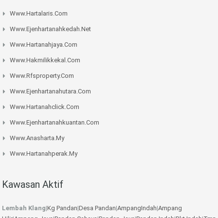
Www.hartalaris.com
Www.ejenhartanahkedah.net
Www.hartanahjaya.com
Www.hakmilikkekal.com
Www.rfsproperty.com
Www.ejenhartanahutara.com
Www.hartanahclick.com
Www.ejenhartanahkuantan.com
Www.anasharta.my
Www.hartanahperak.my
Kawasan Aktif
Lembah Klang
|
Kg Pandan
|
Desa Pandan
|
AmpangIndah
|
Ampang