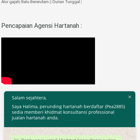
Alor gajah
|
Batu Berendam
||
Durian Tunggal
|
Pencapaian Agensi Hartanah :
Salam sejahtera,
Saya Halima, perunding hartanah berdaftar (Pea2885)
sedia memberi khidmat konsultansi professional
jualan hartanah anda.
2020 © EjenHartanahKL.com. All Right Reserved.
Developed by
MyTranspro