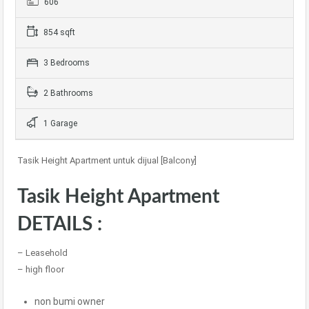
606
854 sqft
3 Bedrooms
2 Bathrooms
1 Garage
Tasik Height Apartment untuk dijual [Balcony]
Tasik Height Apartment
DETAILS :
– Leasehold
– high floor
non bumi owner