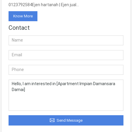
0123792584Ejen hartanah | Ejen jual…
Know More
Contact
Send Message