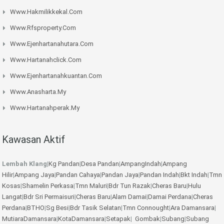
Www.hakmilikkekal.com
Www.rfsproperty.com
Www.ejenhartanahutara.com
Www.hartanahclick.com
Www.ejenhartanahkuantan.com
Www.anasharta.my
Www.hartanahperak.my
Kawasan Aktif
Lembah Klang
|
Kg Pandan
|
Desa Pandan
|
AmpangIndah
|
Ampang
Hilir
|
Ampang Jaya
|
Pandan Cahaya
|
Pandan Jaya
|
Pandan Indah
|
Bkt Indah
|
Tmn
Kosas
|
Shamelin Perkasa
|
Tmn Maluri
|
Bdr Tun Razak
|
Cheras Baru
|
Hulu
Langat
|
Bdr Sri Permaisuri
|
Cheras Baru
|
Alam Damai
|
Damai Perdana
|
Cheras
Perdana
|
BTHO
|
Sg Besi
|
Bdr Tasik Selatan
|
Tmn Connought
|
Ara Damansara
|
MutiaraDamansara
|
KotaDamansara
|
Setapak
|
Gombak
|
Subang
|
Subang