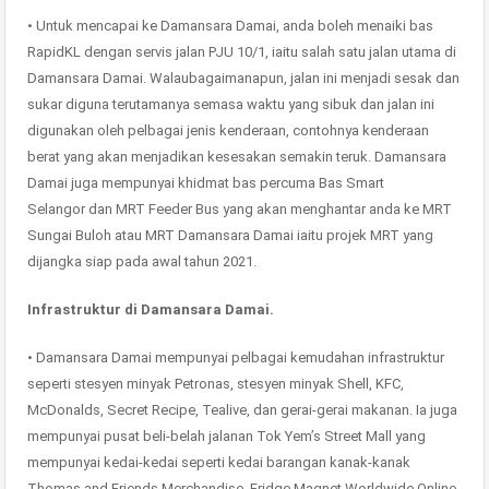
• Untuk mencapai ke Damansara Damai, anda boleh menaiki bas
RapidKL dengan servis jalan PJU 10/1, iaitu salah satu jalan utama di
Damansara Damai. Walaubagaimanapun, jalan ini menjadi sesak dan
sukar diguna terutamanya semasa waktu yang sibuk dan jalan ini
digunakan oleh pelbagai jenis kenderaan, contohnya kenderaan
berat yang akan menjadikan kesesakan semakin teruk. Damansara
Damai juga mempunyai khidmat bas percuma Bas Smart
Selangor dan MRT Feeder Bus yang akan menghantar anda ke MRT
Sungai Buloh atau MRT Damansara Damai iaitu projek MRT yang
dijangka siap pada awal tahun 2021.
Infrastruktur di Damansara Damai.
• Damansara Damai mempunyai pelbagai kemudahan infrastruktur
seperti stesyen minyak Petronas, stesyen minyak Shell, KFC,
McDonalds, Secret Recipe, Tealive, dan gerai-gerai makanan. Ia juga
mempunyai pusat beli-belah jalanan Tok Yem’s Street Mall yang
mempunyai kedai-kedai seperti kedai barangan kanak-kanak
Thomas and Friends Merchandise, Fridge Magnet Worldwide Online,