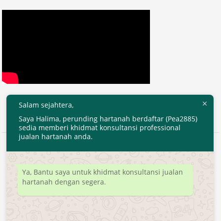
Salam sejahtera,
Saya Halima, perunding hartanah berdaftar (Pea2885)
sedia memberi khidmat konsultansi professional
jualan hartanah anda.
2020 © EjenHartanahKL.com. All Right Reserved.
Developed by
MyTranspro
Ya, Bantu saya untuk khidmat konsultansi jualan
hartanah dengan segera.