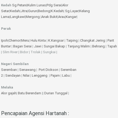
Kedah
Sg Petani
|
Kulim
Lunas
|
Pdg Serai
|
Alor
Setar
|
Kedah
|
Jitra
|
Gurun
|
Bedong
|
K.Kedah
|
Sg.Layar
|
Kelang
Lama
|
Langkawi
|
Mergong
|
Anak Bukit
|
Arau
|
Kangar
|
Perak
Ipoh
|
Chemor
|
Meru
|
Hulu Kinta
|
K.Kangsar
|
Taiping
|
Changkat Jering
|
Parit
Buntar
|
Bagan Serai
|
Jawi
|
Sungai Bakap
|
Tanjung Malim
|
Behrang
|
Tapah
| Slim River | Bidor | Trolak | Sungkai |
Negeri Sembilan
Seremban
|
Senawang
|
Port Dickson
|
Seremban
2
|
Sendayan
|
Nilai
|
Lenggeng
|
Pajam
|
Labu
|
Melaka
Alor gajah
|
Batu Berendam
||
Durian Tunggal
|
Pencapaian Agensi Hartanah :