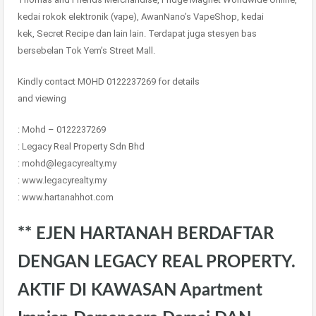
kedai rokok elektronik (vape), AwanNano’s VapeShop, kedai
kek, Secret Recipe dan lain lain. Terdapat juga stesyen bas
bersebelan Tok Yem’s Street Mall.
Kindly contact MOHD 0122237269 for details
and viewing
: Mohd – 0122237269
: Legacy Real Property Sdn Bhd
: mohd@legacyrealty.my
: www.legacyrealty.my
: www.hartanahhot.com
** EJEN HARTANAH BERDAFTAR
DENGAN LEGACY REAL PROPERTY.
AKTIF DI KAWASAN Apartment