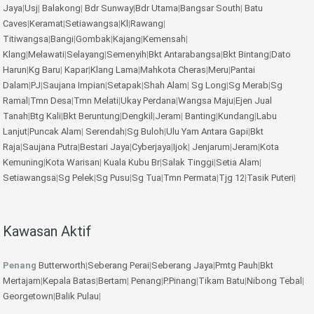
Jaya
|
Usj
|
Balakong
|
Bdr Sunway
|
Bdr Utama
|
Bangsar South
|
Batu
Caves
|
Keramat
|
Setiawangsa
|
Kl
|
Rawang
|
Titiwangsa
|
Bangi
|
Gombak
|
Kajang
|
Kemensah
|
Klang
|
Melawati
|
Selayang
|
Semenyih
|
Bkt Antarabangsa
|
Bkt Bintang
|
Dato
Harun
|
Kg Baru
|
Kapar
|
Klang Lama
|
Mahkota Cheras
|
Meru
|
Pantai
Dalam
|
PJ
|
Saujana Impian
|
Setapak
|
Shah Alam
|
Sg Long
|
Sg Merab
|
Sg
Ramal
|
Tmn Desa
|
Tmn Melati
|
Ukay Perdana
|
Wangsa Maju
|
Ejen Jual
Tanah
|
Btg Kali
|
Bkt Beruntung
|
Dengkil
|
Jeram
|
Banting
|
Kundang
|
Labu
Lanjut
|
Puncak Alam
|
Serendah
|
Sg Buloh
|
Ulu Yam
Antara Gapi
|
Bkt
Raja
|
Saujana Putra
|
Bestari Jaya
|
Cyberjaya
|
Ijok
|
Jenjarum
|
Jeram
|
Kota
Kemuning
|
Kota Warisan
|
Kuala Kubu Br
|
Salak Tinggi
|
Setia Alam
|
Setiawangsa
|
Sg Pelek
|
Sg Pusu
|
Sg Tua
|
Tmn Permata
|
Tjg 12
|
Tasik Puteri
|
Kawasan Aktif
Penang
Butterworth
|
Seberang Perai
|
Seberang Jaya
|
Pmtg Pauh
|
Bkt
Mertajam
|
Kepala Batas
|
Bertam
|
Penang
|
P.Pinang
|
Tikam Batu
|
Nibong Tebal
|
Georgetown
|
Balik Pulau
|