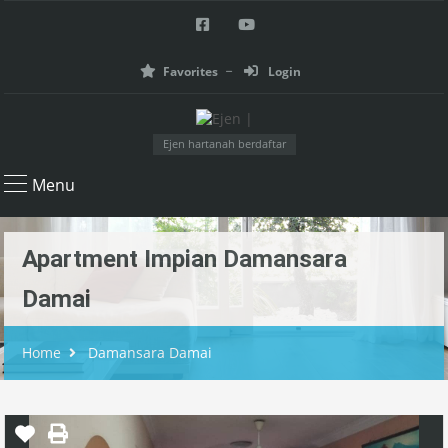
Favorites
Login
Ejen hartanah berdaftar
Menu
Apartment Impian Damansara
Damai
Home
Damansara Damai