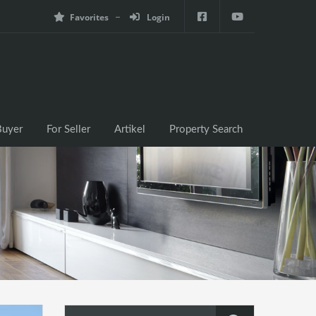
Favorites
Login
e
For Buyer
For Seller
Artikel
Property Search
Buyer
For Seller
Artikel
Property Search