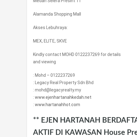
Medan Selera Presint 11
Alamanda Shopping Mall
Akses Lebuhraya:
MEX, ELITE, SKVE
Kindly contact MOHD 0122237269 for details
and viewing
: Mohd – 0122237269
: Legacy Real Property Sdn Bhd
: mohd@legacyrealty.my
:
www.ejenhartanahkedah.net
:
www.hartanahhot.com
** EJEN HARTANAH BERDAFT
AKTIF DI KAWASAN House Pre