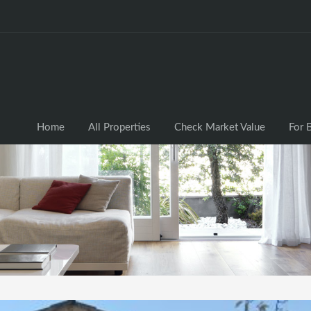
Home
All Properties
Check Market Valu
Home
All Properties
Check Market Value
For 