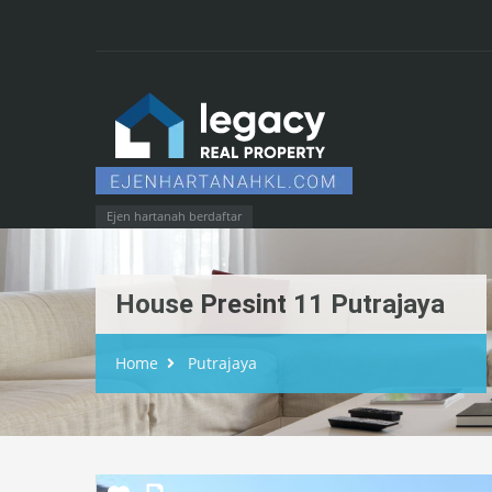
Ejen hartanah berdaftar
House Presint 11 Putrajaya
Home
Putrajaya