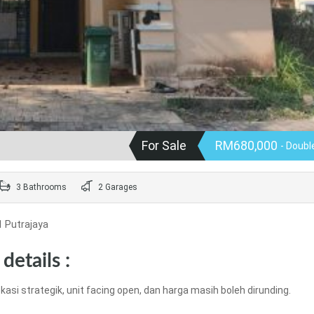
For Sale
RM680,000
- Doubl
3 Bathrooms
2 Garages
1 Putrajaya
details :
kasi strategik, unit facing open, dan harga masih boleh dirunding.